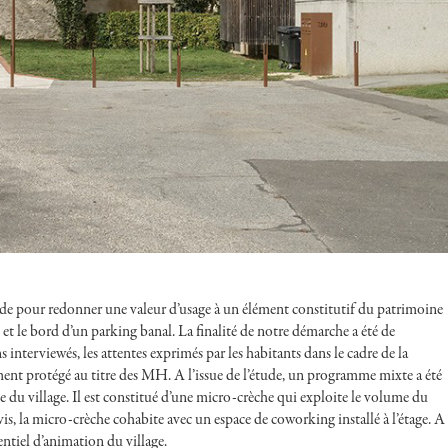
de pour redonner une valeur d’usage à un élément constitutif du patrimoine
é et le bord d’un parking banal. La finalité de notre démarche a été de
nterviewés, les attentes exprimés par les habitants dans le cadre de la
ment protégé au titre des MH. A l’issue de l’étude, un programme mixte a été
age du village. Il est constitué d’une micro-crèche qui exploite le volume du
is, la micro-crèche cohabite avec un espace de coworking installé à l’étage. A
entiel d’animation du village.