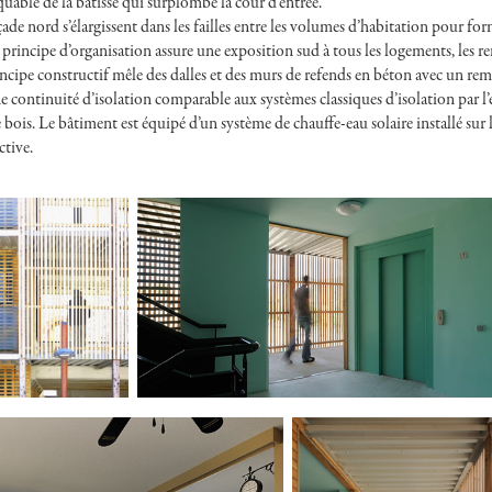
uable de la bâtisse qui surplombe la cour d’entrée.
açade nord s’élargissent dans les failles entre les volumes d’habitation pour 
incipe d’organisation assure une exposition sud à tous les logements, les rend
ncipe constructif mêle des dalles et des murs de refends en béton avec un remp
ne continuité d’isolation comparable aux systèmes classiques d’isolation par l’
is. Le bâtiment est équipé d’un système de chauffe-eau solaire installé sur la
ctive.