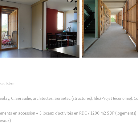
se, Isère
. Golay, C. Séraudie, architectes, Soraetec (structures), Ide2Projet (économie), Co
ments en accession + 5 locaux d’activités en RDC / 1200 m2 SDP (logements)
ravaux)