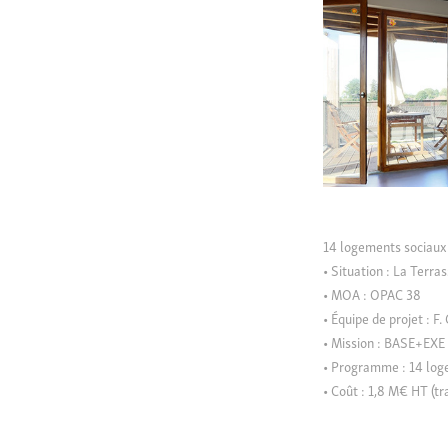
14 logements sociaux
• Situation : La Terras
• MOA : OPAC 38
• Équipe de projet : F
• Mission : BASE+EXE
• Programme : 14 loge
• Coût : 1,8 M€ HT (t