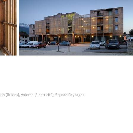
tib (fluides), Axiome (électricité), Square Paysages