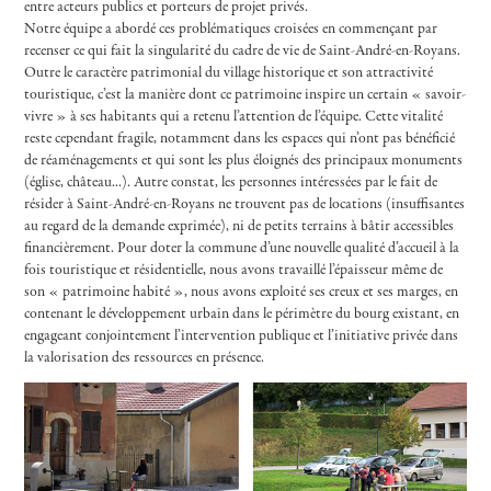
entre acteurs publics et porteurs de projet privés.
Notre équipe a abordé ces problématiques croisées en commençant par
recenser ce qui fait la singularité du cadre de vie de Saint-André-en-Royans.
Outre le caractère patrimonial du village historique et son attractivité
touristique, c’est la manière dont ce patrimoine inspire un certain « savoir-
vivre » à ses habitants qui a retenu l’attention de l’équipe. Cette vitalité
reste cependant fragile, notamment dans les espaces qui n’ont pas bénéficié
de réaménagements et qui sont les plus éloignés des principaux monuments
(église, château...). Autre constat, les personnes intéressées par le fait de
résider à Saint-André-en-Royans ne trouvent pas de locations (insuffisantes
au regard de la demande exprimée), ni de petits terrains à bâtir accessibles
financièrement. Pour doter la commune d’une nouvelle qualité d’accueil à la
fois touristique et résidentielle, nous avons travaillé l’épaisseur même de
son « patrimoine habité », nous avons exploité ses creux et ses marges, en
contenant le développement urbain dans le périmètre du bourg existant, en
engageant conjointement l’intervention publique et l’initiative privée dans
la valorisation des ressources en présence.